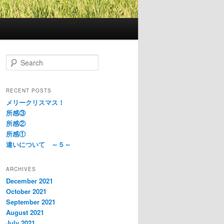
S
e
a
r
RECENT POSTS
c
メリークリスマス！
h
所感③
所感②
所感①
違いについて ～５～
ARCHIVES
December 2021
October 2021
September 2021
August 2021
July 2021