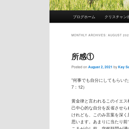
Main
ブログホーム
クリスチャン
Skip
Skip
menu
to
to
MONTHLY ARCHIVES:
AUGUST 202
primary
secondary
所感①
content
content
Posted on
August 2, 2021
by
Kay S
”何事でも自分にしてもらい
7：12）
黄金律と言われるこのイエス
己中心的な自分を反省させら
けれども、このみ言葉を深く
思います。あまりに当たり前
ころが少し前、突然疑問が湧