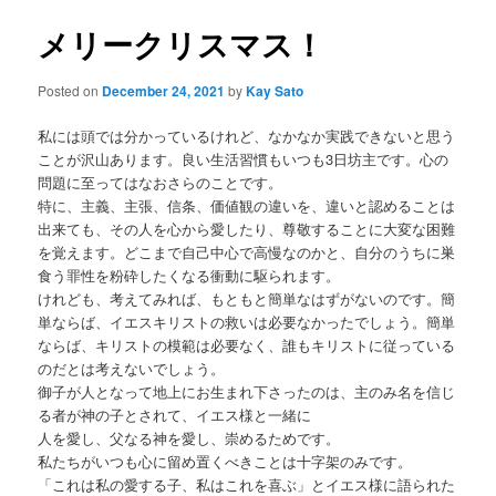
メリークリスマス！
Posted on
December 24, 2021
by
Kay Sato
私には頭では分かっているけれど、なかなか実践できないと思う
ことが沢山あります。良い生活習慣もいつも3日坊主です。心の
問題に至ってはなおさらのことです。
特に、主義、主張、信条、価値観の違いを、違いと認めることは
出来ても、その人を心から愛したり、尊敬することに大変な困難
を覚えます。どこまで自己中心で高慢なのかと、自分のうちに巣
食う罪性を粉砕したくなる衝動に駆られます。
けれども、考えてみれば、もともと簡単なはずがないのです。簡
単ならば、イエスキリストの救いは必要なかったでしょう。簡単
ならば、キリストの模範は必要なく、誰もキリストに従っている
のだとは考えないでしょう。
御子が人となって地上にお生まれ下さったのは、主のみ名を信じ
る者が神の子とされて、イエス様と一緒に
人を愛し、父なる神を愛し、崇めるためです。
私たちがいつも心に留め置くべきことは十字架のみです。
「これは私の愛する子、私はこれを喜ぶ」とイエス様に語られた