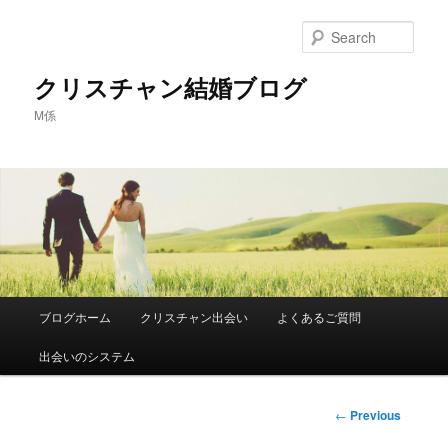
Sear
クリスチャン結婚ブログ
M係
Main
ブログホーム
クリスチャン出会い
よくあるご質問
Skip
menu
出会いのシステム
to
primary
Post
←
Previous
navigation
content