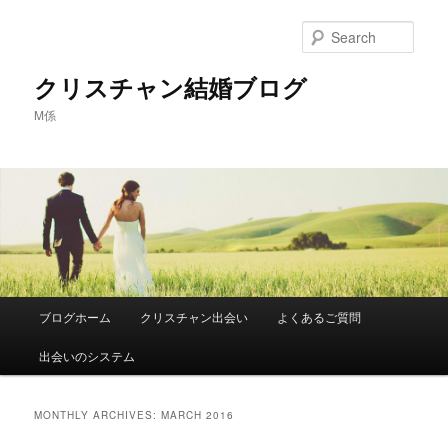
Sear
クリスチャン結婚ブログ
M係
Main
ブログホーム
クリスチャン出会い
よくあるご質問
Skip
Skip
menu
出会いのシステム
to
to
primary
secondary
MONTHLY ARCHIVES:
MARCH 2016
content
content