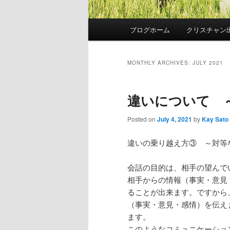
Main
ブログホーム
クリスチャン
Skip
Skip
menu
to
to
MONTHLY ARCHIVES:
JULY 2021
primary
secondary
違いについて 
content
content
Posted on
July 4, 2021
by
Kay Sato
違いの乗り越え方③ ～対等
会話の目的は、相手の望んで
相手からの情報（事実・意見
ることが出来ます。ですから
（事実・意見・感情）を伝え
ます。
このようなコミュニケーショ