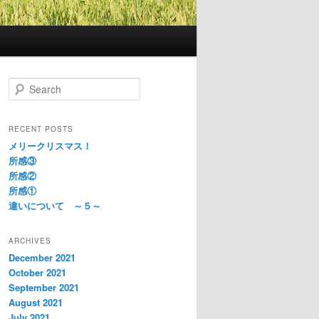
S
e
a
r
RECENT POSTS
c
メリークリスマス！
h
所感③
所感②
所感①
違いについて ～５～
ARCHIVES
December 2021
October 2021
September 2021
August 2021
July 2021